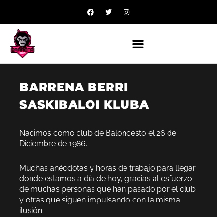
Ir
F
T
I
a
w
n
al
c
i
s
contenido
e
t
t
b
t
a
o
e
g
o
r
r
k
a
-
m
f
BARRENA BERRI
SASKIBALOI KLUBA
Nacimos como club de Baloncesto el 26 de
Diciembre de 1986.
Muchas anécdotas y horas de trabajo para llegar
donde estamos a día de hoy, gracias al esfuerzo
de muchas personas que han pasado por el club
y otras que siguen impulsando con la misma
ilusión.