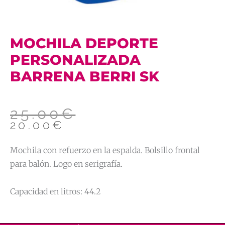
MOCHILA DEPORTE
PERSONALIZADA
BARRENA BERRI SK
25.00
€
El
El
20.00
€
precio
precio
original
actual
Mochila con refuerzo en la espalda. Bolsillo frontal
era:
es:
25.00€.
20.00€.
para balón. Logo en serigrafía.
Capacidad en litros: 44.2