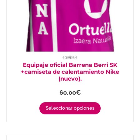
en
la
página
de
producto
equipaje
Equipaje oficial Barrena Berri SK
+camiseta de calentamiento Nike
(nuevo).
60.00
€
Seleccionar opciones