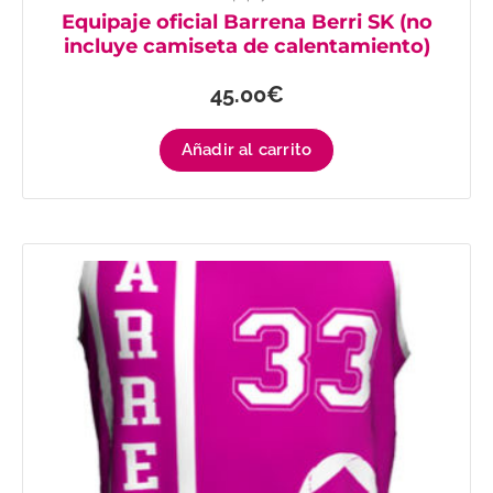
Equipaje oficial Barrena Berri SK (no
incluye camiseta de calentamiento)
45.00
€
Añadir al carrito
Este
producto
tiene
múltiples
variantes.
Las
opciones
se
pueden
elegir