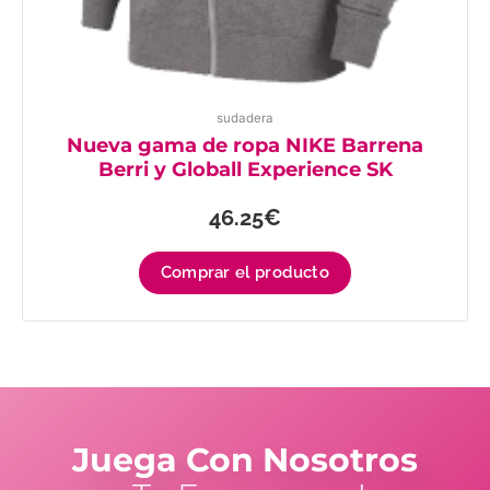
sudadera
Nueva gama de ropa NIKE Barrena
Berri y Globall Experience SK
46.25
€
Comprar el producto
Juega Con Nosotros