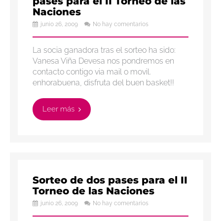
pases para el II Torneo de las
Naciones
junio 26, 2009
No hay comentarios
La socia ganadora tras el sorteo ha sido:
Vanesa Viña Devesa nos pondremos en
contacto contigo via mail o movil.
enhorabuena, disfruta del buen basket!!
Leer más
Sorteo de dos pases para el II
Torneo de las Naciones
junio 26, 2009
No hay comentarios