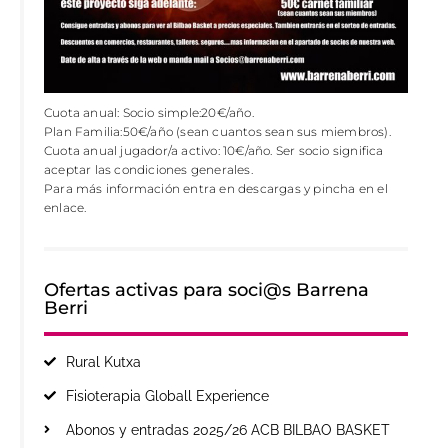
Cuota anual: Socio simple:20€/año.
Plan Familia:50€/año (sean cuantos sean sus miembros).
Cuota anual jugador/a activo: 10€/año. Ser socio significa
aceptar las condiciones generales.
Para más información entra en descargas y pincha en el
enlace.
Ofertas activas para soci@s Barrena
Berri
Rural Kutxa
Fisioterapia Globall Experience
Abonos y entradas 2025/26 ACB BILBAO BASKET