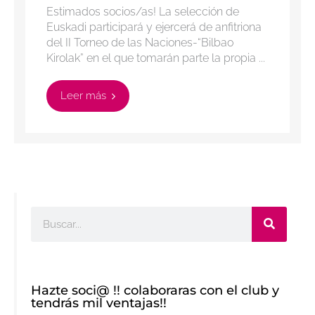
Estimados socios/as! La selección de
Euskadi participará y ejercerá de anfitriona
del II Torneo de las Naciones-“Bilbao
Kirolak” en el que tomarán parte la propia ...
Leer más
Buscar
Hazte soci@ !! colaboraras con el club y
tendrás mil ventajas!!