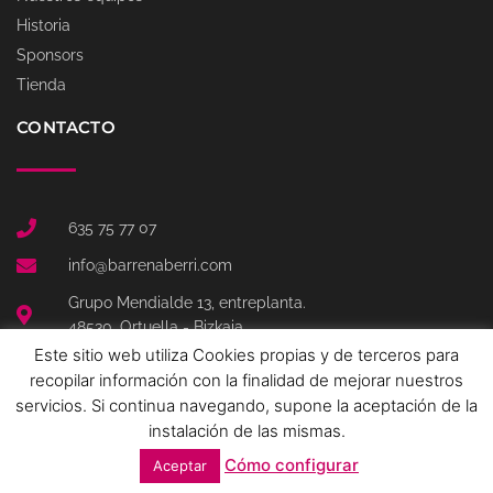
Historia
Sponsors
Tienda
CONTACTO
635 75 77 07
info@barrenaberri.com
Grupo Mendialde 13, entreplanta.
48530, Ortuella - Bizkaia
Este sitio web utiliza Cookies propias y de terceros para
T
F
I
recopilar información con la finalidad de mejorar nuestros
w
a
n
i
c
s
servicios. Si continua navegando, supone la aceptación de la
t
e
t
instalación de las mismas.
t
b
a
e
o
g
Cómo configurar
r
o
r
Aceptar
© 2019 BARRENA BERRI SASKIBALOI KLUBA
k
a