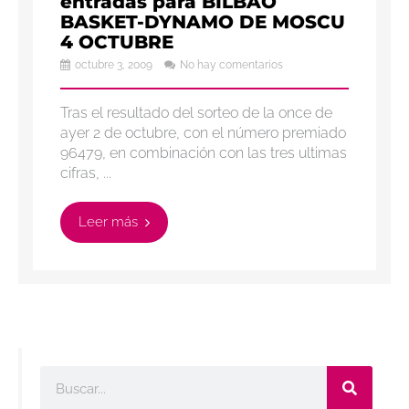
entradas para BILBAO
BASKET-DYNAMO DE MOSCU
4 OCTUBRE
octubre 3, 2009
No hay comentarios
Tras el resultado del sorteo de la once de
ayer 2 de octubre, con el número premiado
96479, en combinación con las tres ultimas
cifras, ...
Leer más
Buscar