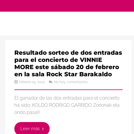
Resultado sorteo de dos entradas
para el concierto de VINNIE
MORE este sábado 20 de febrero
en la sala Rock Star Barakaldo
febrero 19, 2010
No hay comentarios
El ganador de las dos entradas para el concierto
ha sido: KOLDO RODRIGO GARRIDO Zorionak eta
ondo pasa!!
Leer más