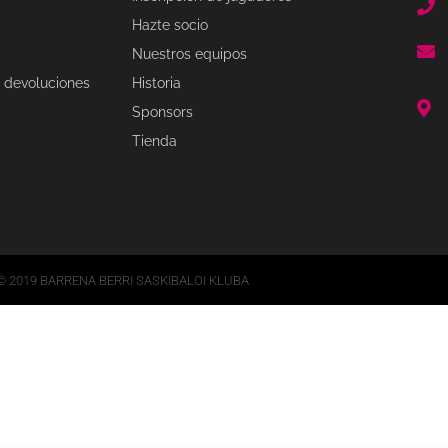
Hazte socio
Nuestros equipos
 devoluciones
Historia
Sponsors
Tienda
© 2019 BARRENA BERRI SASKIBALOI KLUBA