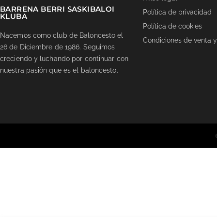
BARRENA BERRI SASKIBALOI
Política de privacidad
KLUBA
Política de cookies
Nacemos como club de Baloncesto el
Condiciones de venta y
26 de Diciembre de 1986. Seguimos
creciendo y luchando por continuar con
nuestra pasión que es el baloncesto.