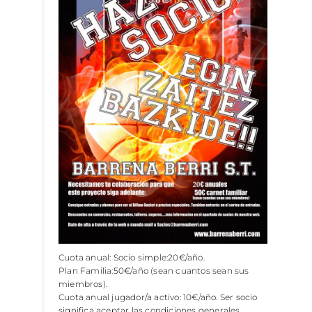
Cuota anual: Socio simple:20€/año.
Plan Familia:50€/año (sean cuantos sean sus
miembros).
Cuota anual jugador/a activo: 10€/año. Ser socio
significa aceptar las condiciones generales.