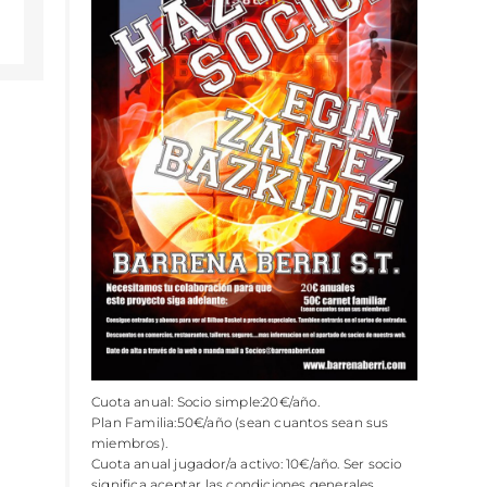
Cuota anual: Socio simple:20€/año.
Plan Familia:50€/año (sean cuantos sean sus
miembros).
Cuota anual jugador/a activo: 10€/año. Ser socio
significa aceptar las condiciones generales.