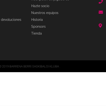
Hazte socio
Nuestros equipos
 devoluciones
Historia
Sponsors
Tienda
© 2019 BARRENA BERRI SASKIBALOI KLUBA