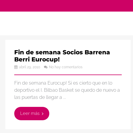
Fin de semana Socios Barrena
Berri Eurocup!
abril 29, 2010
No hay comentarios
Fin de semana Eurocup! Si es cierto que en lo
deportivo el I. Bilbao Basket se quedo de nuevo a
las puertas de llegar a ...
Leer más