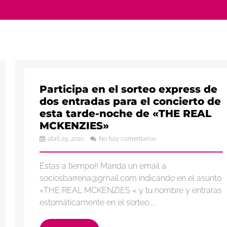
Participa en el sorteo express de
dos entradas para el concierto de
esta tarde-noche de «THE REAL
MCKENZIES»
abril 29, 2010
No hay comentarios
Estas a tiempo!! Manda un email a
sociosbarrena@gmail.com indicando en el asunto
«THE REAL MCKENZIES « y tu nombre y entraras
estomáticamente en el sorteo ...