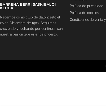
BARRENA BERRI SASKIBALOI
Política de privacidad
KLUBA
Política de cookies
Nacemos como club de Baloncesto el
Condiciones de venta y
26 de Diciembre de 1986. Seguimos
creciendo y luchando por continuar con
nuestra pasión que es el baloncesto.