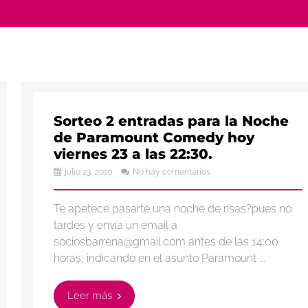
Sorteo 2 entradas para la Noche
de Paramount Comedy hoy
viernes 23 a las 22:30.
julio 23, 2010
No hay comentarios
Te apetece pasarte una noche de risas?pues no
tardes y envía un email a
sociosbarrena@gmail.com antes de las 14:00
horas, indicando en el asunto Paramount ...
Leer más