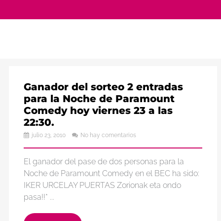
Ganador del sorteo 2 entradas
para la Noche de Paramount
Comedy hoy viernes 23 a las
22:30.
julio 23, 2010
No hay comentarios
El ganador del pase de dos personas para la
Noche de Paramount Comedy en el BEC ha sido:
IKER URCELAY PUERTAS Zorionak eta ondo
pasa!!* ...