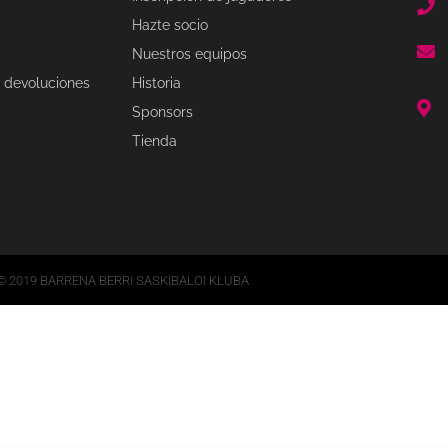
Hazte socio
Nuestros equipos
 devoluciones
Historia
Sponsors
Tienda
© 2019 BARRENA BERRI SASKIBALOI KLUBA