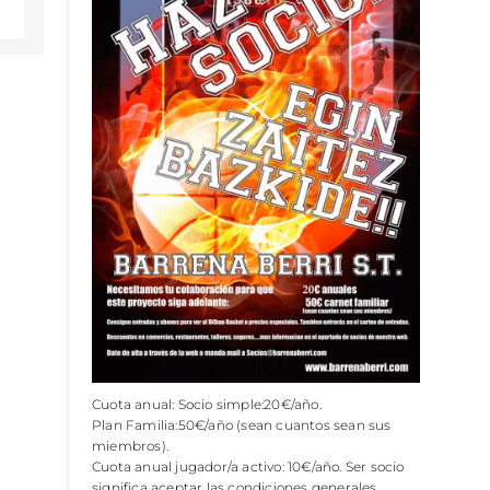
Cuota anual: Socio simple:20€/año.
Plan Familia:50€/año (sean cuantos sean sus
miembros).
Cuota anual jugador/a activo: 10€/año. Ser socio
significa aceptar las condiciones generales.