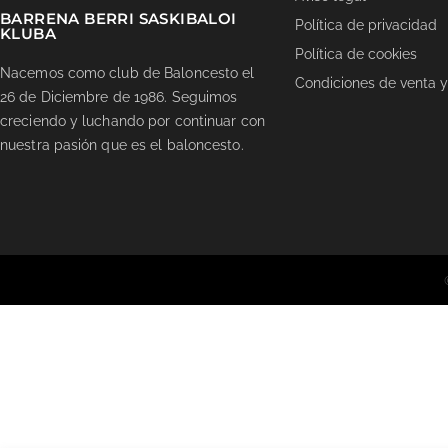
BARRENA BERRI SASKIBALOI
Política de privacidad
KLUBA
Política de cookies
Nacemos como club de Baloncesto el
Condiciones de venta y
26 de Diciembre de 1986. Seguimos
creciendo y luchando por continuar con
nuestra pasión que es el baloncesto.