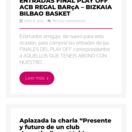
ENTRADAS FINAL PLAY OFF
ACB REGAL BARçA – BIZKAIA
BILBAO BASKET
junio 8, 2011
No hay comentarios
Estimados amig@s, de nuevo para esta
ocasión, para comprar las entradas de las
FINALES DEL PLAY OFF correspondientes
a AQUELLOS QUE TENEIS ABONO CON
NUESTRO ...
Leer más
Aplazada la charla “Presente
y futuro de un club