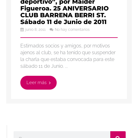
deportivo”, por Maider
Figueroa. 25 ANIVERSARIO
CLUB BARRENA BERRI ST.
Sábado 11 de Junio de 2011
junio 8, 2011
No hay comentarios
Estimados socios y amigos, por motivos
ajenos al club, se ha tenido que suspender
la charla que estaba convocada para este
sábado 11 de Junio. ...
Leer más
Buscar