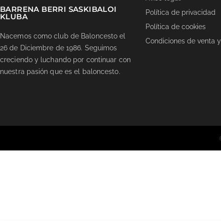
BARRENA BERRI SASKIBALOI
Política de privacidad
KLUBA
Política de cookies
Nacemos como club de Baloncesto el
Condiciones de venta y
26 de Diciembre de 1986. Seguimos
creciendo y luchando por continuar con
nuestra pasión que es el baloncesto.