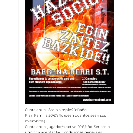
Cuota anual: Socio simple:20€/año.
Plan Familia:50€/año (sean cuantos sean sus
miembros).
Cuota anual jugador/a activo: 10€/año. Ser socio
significa aceptar las condiciones generales.