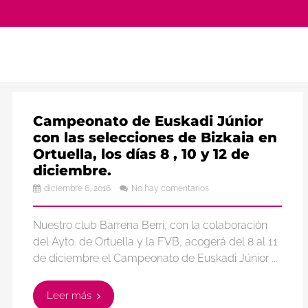
Campeonato de Euskadi Júnior
con las selecciones de Bizkaia en
Ortuella, los días 8 , 10 y 12 de
diciembre.
diciembre 6, 2016
No hay comentarios
Nuestro club Barrena Berri, con la colaboración
del Ayto. de Ortuella y la FVB, acogerá del 8 al 11
de diciembre el Campeonato de Euskadi Júnior ...
Leer más