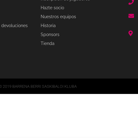
Hazte socio
Nuestros equipos
 devoluciones
Historia
Sponsors
Tienda
© 2019 BARRENA BERRI SASKIBALOI KLUBA