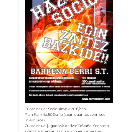
Cuota anual: Socio simple:20€/año.
Plan Familia:50€/año (sean cuantos sean sus
miembros).
Cuota anual jugador/a activo: 10€/año. Ser socio
significa aceptar las condiciones generales.