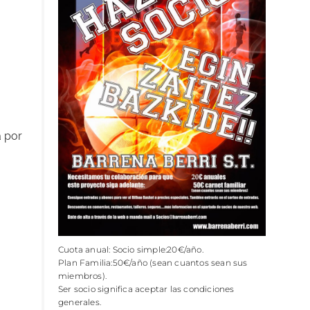
a por
Cuota anual: Socio simple:20€/año.
Plan Familia:50€/año (sean cuantos sean sus
miembros).
Ser socio significa aceptar las condiciones
generales.