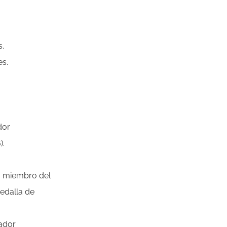
s.
es.
dor
).
, miembro del
edalla de
ador