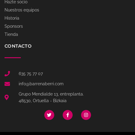
Hazte socio
Nuestros equipos
Historia
Sponsors
Tienda
CONTACTO
635 75 77 07
info@barrenaberri.com
Grupo Mendialde 13, entreplanta.
48530, Ortuella - Bizkaia
T
F
I
w
a
n
i
c
s
t
e
t
t
b
a
e
o
g