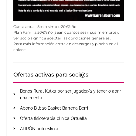
Cuota anual: Socio simple:20€/año.
Plan Familia:50€/año (sean cuantos sean sus miembros).
Ser socio significa aceptar las condiciones generales.
Para más información entra en descargas y pincha en el
enlace.
Ofertas activas para soci@s
Bonos Rural Kutxa por ser jugador/a y tener o abrir
una cuenta
Abono Bilbao Basket Barrena Berri
Oferta fisioterapia clínica Ortuella
ALIRÓN autoeskola