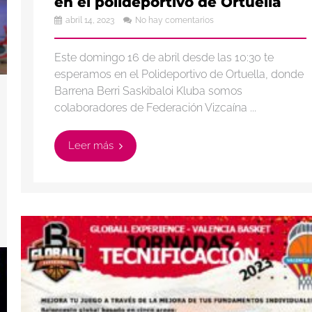
en el polideportivo de Ortuella
abril 14, 2023
No hay comentarios
Este domingo 16 de abril desde las 10:30 te
esperamos en el Polideportivo de Ortuella, donde
Barrena Berri Saskibaloi Kluba somos
colaboradores de Federación Vizcaína ...
Leer más