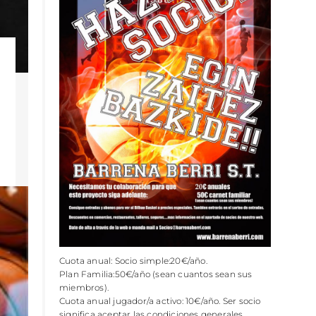
Cuota anual: Socio simple:20€/año.
Plan Familia:50€/año (sean cuantos sean sus
miembros).
Cuota anual jugador/a activo: 10€/año. Ser socio
significa aceptar las condiciones generales.