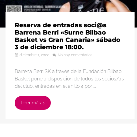
Reserva de entradas soci@s
Barrena Berri «Surne Bilbao
Basket vs Gran Canaria» sábado
3 de diciembre 18:00.
diciembre 1, 2022
No hay comentarios
Barrena Berri SK a través de la Fundación Bilbao
Basket pone a disposición de todos los socios/as
del club, entradas en el anillo 4 por ...
Leer más