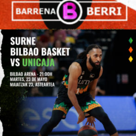
Plazo de pre-inscripciones
abiertas para antiguos y nuevos
jugadores/as temporada 2023/24!
junio 21, 2023
No hay comentarios
Desde hoy y hasta el 2 de Julio abrimos el plazo
de para poder reservar plaza de jugador/a en
Barrena Berri para la nueva temporada ...