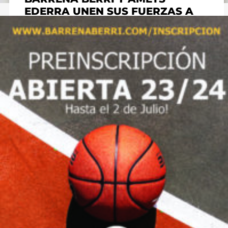
EDERRA UNEN SUS FUERZAS A
FAVOR DEL BASKET EN
ORTUELLA.
septiembre 11, 2023
No hay comentarios
Queremos informaros que desde Amets Ederra y
Barrena Berri SK vamos a unir nuestras nuestras
fuerzas a favor del basket en Ortuella. Este
importante acuerdo ...
Leer más