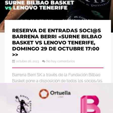
RESERVA DE ENTRADAS SOCI@S
BARRENA BERRI «SURNE BILBAO
BASKET VS LENOVO TENERIFE,
DOMINGO 29 DE OCTUBRE 17:00
>>
octubre 26, 2023
No hay comentarios
Barrena Berri SK a través de la Fundación Bilbao
Basket pone a disposición de todos los socios/as
del club, entradas en el anillo 4 por ...
Leer más