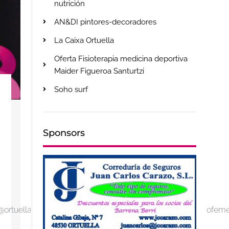
nutrición
AN&DI pintores-decoradores
La Caixa Ortuella
Oferta Fisioterapia medicina deportiva
Maider Figueroa Santurtzi
Soho surf
Sponsors
 @ortuella_udala #bizkaia #baloncesto #mini #baloncestofem