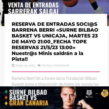
Leer más
RESERVA DE ENTRADAS SOCI@S
BARRENA BERRI «SURNE BILBAO
BASKET VS UNICAJA, MARTES 23
DE MAYO 21:00_FECHA TOPE
RESERVAS 21/5/23 13:00»
Nuestr@s Minis saldrán a la
Pista!!
mayo 19, 2023
No hay comentarios
Barrena Berri SK a través de la Fundación Bilbao
Basket pone a disposición de todos los socios/as
del club, entradas en el anillo 4 por ...
Leer más