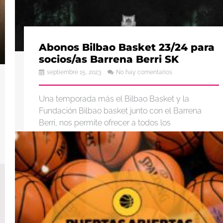
Abonos Bilbao Basket 23/24 para
socios/as Barrena Berri SK
septiembre 15, 2023
No hay comentarios
Una temporada más el Bilbao Basket y la
Fundación Bilbao basket junto con el Barrena
Berri, nos permite ofrecer a todos los
jugadores/as y socios ...
Leer más