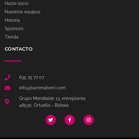
Hazte socio
Nuestros equipos
Historia
Sponsors
Tienda
CONTACTO
635 75 77 07
info@barrenaberri.com
Grupo Mendialde 13, entreplanta.
48530, Ortuella - Bizkaia
T
F
I
w
a
n
i
c
s
t
e
t
t
b
a