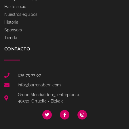
Hazte socio
Nuestros equipos
Historia
Sponsors
Tienda
CONTACTO
635 75 77 07
info@barrenaberri.com
Grupo Mendialde 13, entreplanta.
48530, Ortuella - Bizkaia
T
F
I
w
a
n
i
c
s
t
e
t