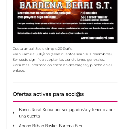
Cuota anual: Socio simple:20€/año.
Plan Familia:50€/año (sean cuantos sean sus miembros).
Ser socio significa aceptar las condiciones generales.
Para más información entra en descargas y pincha en el
enlace.
Ofertas activas para soci@s
Bonos Rural Kutxa por ser jugador/a y tener o abrir
una cuenta
Abono Bilbao Basket Barrena Berri