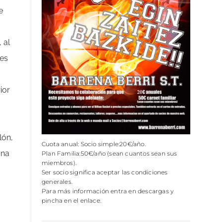
e
 al
ces
ior
lón,
Cuota anual: Socio simple:20€/año.
una
Plan Familia:50€/año (sean cuantos sean sus
miembros).
Ser socio significa aceptar las condiciones
generales.
Para más información entra en descargas y
pincha en el enlace.