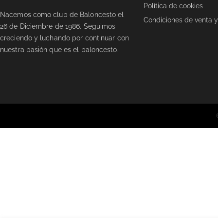
Política de cookies
Nacemos como club de Baloncesto el
Condiciones de venta y
26 de Diciembre de 1986. Seguimos
creciendo y luchando por continuar con
nuestra pasión que es el baloncesto.