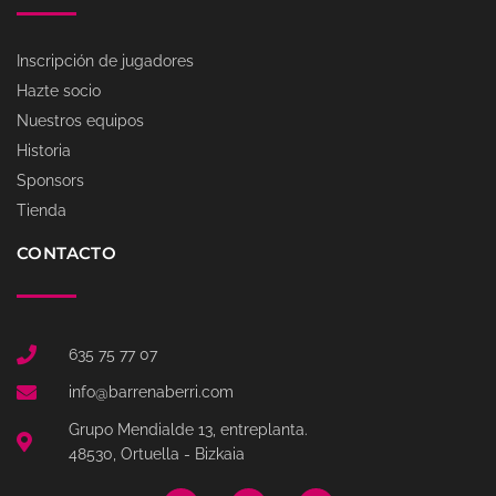
Inscripción de jugadores
Hazte socio
Nuestros equipos
Historia
Sponsors
Tienda
CONTACTO
635 75 77 07
info@barrenaberri.com
Grupo Mendialde 13, entreplanta.
48530, Ortuella - Bizkaia
T
F
I