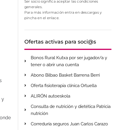
Ser socio significa aceptar las condiciones
generales.
Para más información entra en descargas y
pincha en el enlace.
Ofertas activas para soci@s
Bonos Rural Kutxa por ser jugador/a y
tener o abrir una cuenta
Abono Bilbao Basket Barrena Berri
s
Oferta fisioterapia clínica Ortuella
ALIRÓN autoeskola
 y
Consulta de nutrición y dietética Patricia
nutrición
donde
Correduría seguros Juan Carlos Carazo