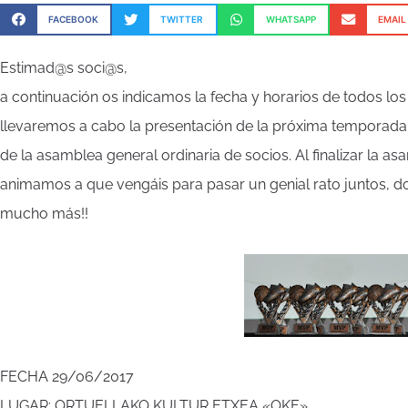
FACEBOOK
TWITTER
WHATSAPP
EMAIL
Estimad@s soci@s,
a continuación os indicamos la fecha y horarios de todos los
llevaremos a cabo la presentación de la próxima temporada
de la asamblea general ordinaria de socios. Al finalizar la as
animamos a que vengáis para pasar un genial rato juntos, d
mucho más!!
FECHA 29/06/2017
LUGAR: ORTUELLAKO KULTUR ETXEA «OKE»