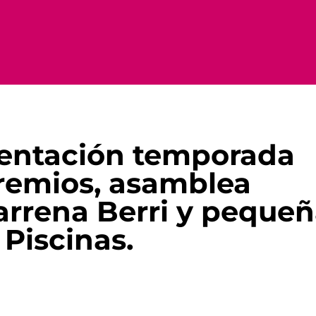
sentación temporada
premios, asamblea
Barrena Berri y peque
 Piscinas.