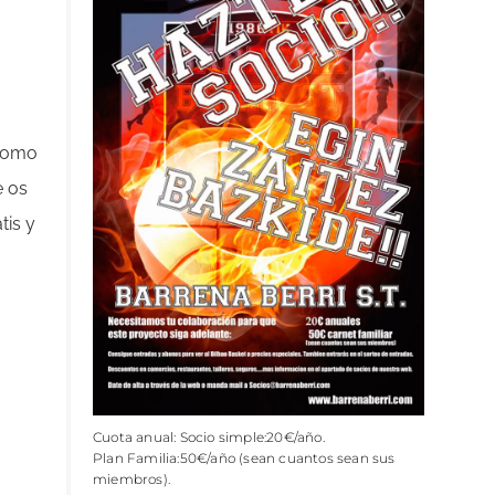
 como
e os
tis y
Cuota anual: Socio simple:20€/año.
Plan Familia:50€/año (sean cuantos sean sus
miembros).