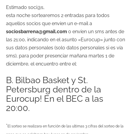
Estimado soci@s,
esta noche sortearemos 2 entradas para todos
aquellos socios que
envíen
un
e-mail
a
sociosbarrena@gmail.com
o
envíen
un
sms
antes de
las 21:00, indicando en el asunto «
Eurocup
» junto con
sus
datos
personales (solo datos personales si es
vía
sms
), para poder presenciar mañana martes 1 de
diciembre, el encuentro entre el:
B. Bilbao
Basket
y
St
.
Petersburg
dentro de la
Eurocup
! En el BEC a las
20:00.
*
El sorteo se realizara en función de las ultimas 3 cifras del sorteo de la