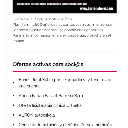
Cuota anual: Socio simple:20€/año.
Plan Familia:50€/año (sean cuantos sean sus miembros).
Ser socio significa aceptar las condiciones generales.
Para más información entra en descargas y pincha en el
enlace.
Ofertas activas para soci@s
Bonos Rural Kutxa por ser jugador/a y tener o abrir
una cuenta
Abono Bilbao Basket Barrena Berri
Oferta fisioterapia clínica Ortuella
ALIRÓN autoeskola
Consulta de nutrición y dietética Patricia nutrición