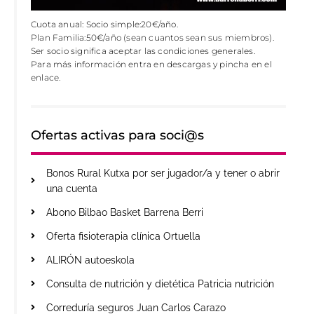
Cuota anual: Socio simple:20€/año.
Plan Familia:50€/año (sean cuantos sean sus miembros).
Ser socio significa aceptar las condiciones generales.
Para más información entra en descargas y pincha en el
enlace.
Ofertas activas para soci@s
Bonos Rural Kutxa por ser jugador/a y tener o abrir
una cuenta
Abono Bilbao Basket Barrena Berri
Oferta fisioterapia clínica Ortuella
ALIRÓN autoeskola
Consulta de nutrición y dietética Patricia nutrición
Correduría seguros Juan Carlos Carazo