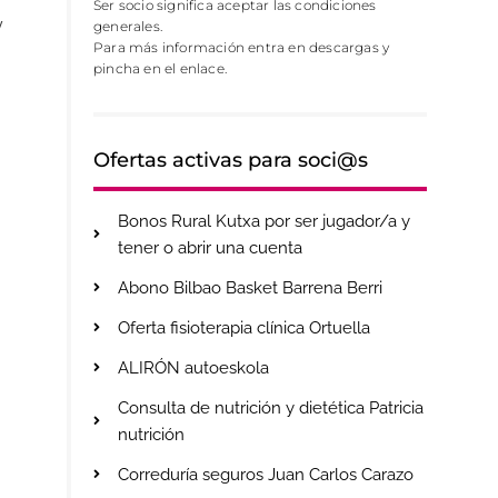
Ser socio significa aceptar las condiciones
y
generales.
Para más información entra en descargas y
pincha en el enlace.
Ofertas activas para soci@s
Bonos Rural Kutxa por ser jugador/a y
tener o abrir una cuenta
Abono Bilbao Basket Barrena Berri
Oferta fisioterapia clínica Ortuella
ALIRÓN autoeskola
Consulta de nutrición y dietética Patricia
nutrición
Correduría seguros Juan Carlos Carazo