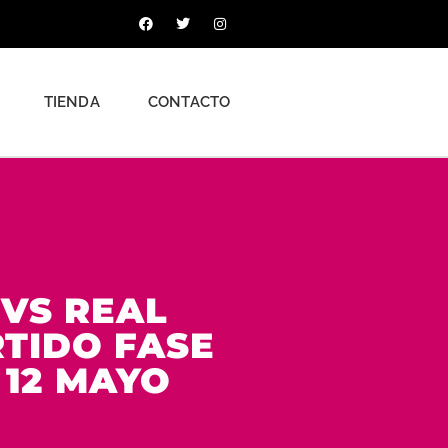
F
T
I
a
w
n
c
i
s
e
t
t
b
t
a
o
e
g
o
r
r
TIENDA
CONTACTO
k
a
-
m
f
VS REAL
RTIDO FASE
 12 MAYO