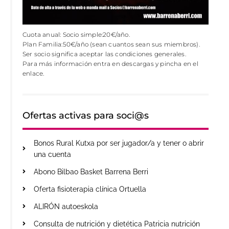
Cuota anual: Socio simple:20€/año.
Plan Familia:50€/año (sean cuantos sean sus miembros).
Ser socio significa aceptar las condiciones generales.
Para más información entra en descargas y pincha en el
enlace.
Ofertas activas para soci@s
Bonos Rural Kutxa por ser jugador/a y tener o abrir
una cuenta
Abono Bilbao Basket Barrena Berri
Oferta fisioterapia clínica Ortuella
ALIRÓN autoeskola
Consulta de nutrición y dietética Patricia nutrición