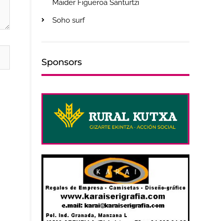
Maider Figueroa Santurtzi
Soho surf
Sponsors