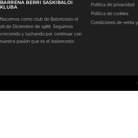
BARRENA BERRI SASKIBALOI
Política de privacidad
KLUBA
Política de cookies
Nacemos como club de Baloncesto el
Condiciones de venta y
26 de Diciembre de 1986. Seguimos
creciendo y luchando por continuar con
nuestra pasión que es el baloncesto.