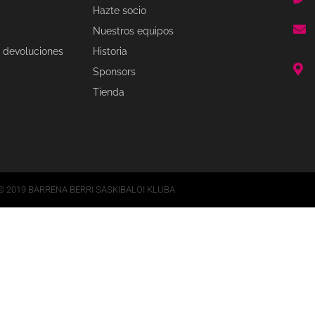
Hazte socio
Nuestros equipos
 devoluciones
Historia
Sponsors
Tienda
© 2019 BARRENA BERRI SASKIBALOI KLUBA