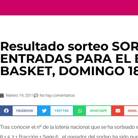
Resultado sorteo SO
ENTRADAS PARA EL 
BASKET, DOMINGO 18
febrero 19, 2011
No hay comentarios
FACEBOOK
TWITTER
WHATSAPP
EMAIL
Tras conocer el nº de la lotería nacional que se ha sorteado 
8 1 5 7 1
Fracción 1 Serie 6
, el ganador del sorteo ha sido nue