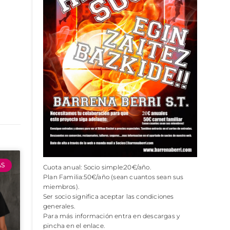
AS
Cuota anual: Socio simple:20€/año.
Plan Familia:50€/año (sean cuantos sean sus
miembros).
Ser socio significa aceptar las condiciones
generales.
Para más información entra en descargas y
pincha en el enlace.