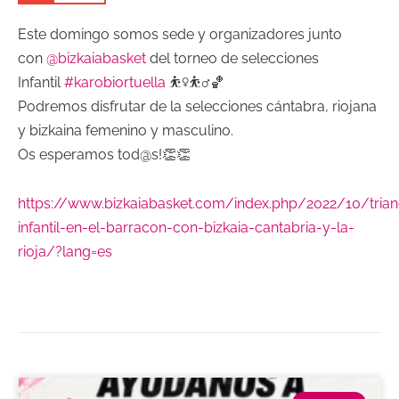
Este domingo somos sede y organizadores junto
con
@bizkaiabasket
del torneo de selecciones
Infantil
#karobiortuella
⛹️‍♀️⛹️‍♂️🏀
Podremos disfrutar de la selecciones cántabra, riojana
y bizkaina femenino y masculino.
Os esperamos tod@s!👏👏
https://www.bizkaiabasket.com/index.php/2022/10/trian
infantil-en-el-barracon-con-bizkaia-cantabria-y-la-
rioja/?lang=es