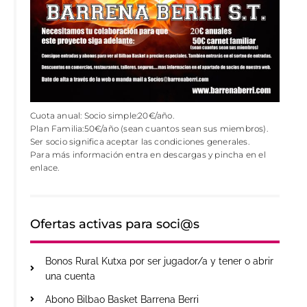
Cuota anual: Socio simple:20€/año.
Plan Familia:50€/año (sean cuantos sean sus miembros).
Ser socio significa aceptar las condiciones generales.
Para más información entra en descargas y pincha en el
enlace.
Ofertas activas para soci@s
Bonos Rural Kutxa por ser jugador/a y tener o abrir
una cuenta
Abono Bilbao Basket Barrena Berri