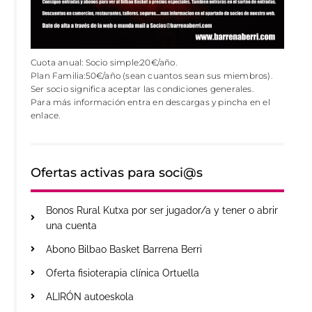
Cuota anual: Socio simple:20€/año.
Plan Familia:50€/año (sean cuantos sean sus miembros).
Ser socio significa aceptar las condiciones generales.
Para más información entra en descargas y pincha en el
enlace.
Ofertas activas para soci@s
Bonos Rural Kutxa por ser jugador/a y tener o abrir
una cuenta
Abono Bilbao Basket Barrena Berri
Oferta fisioterapia clínica Ortuella
ALIRÓN autoeskola