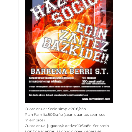
Cuota anual: Socio simple:20€/año.
Plan Familia:50€/año (sean cuantos sean sus
miembros).
Cuota anual jugador/a activo: 10€/año. Ser socio
significa aceptar las condiciones generales.