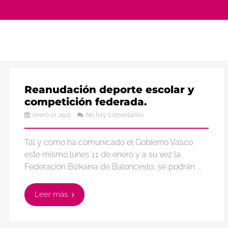
Reanudación deporte escolar y
competición federada.
enero 17, 2021
No hay comentarios
Tal y como ha comunicado el Gobierno Vasco
este mismo lunes 11 de enero y a su vez la
Federación Bizkaina de Baloncesto, se podrán ...
Leer más