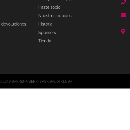
Hazte socio
Nuestros equipos
 devoluciones
Historia
Sponsors
Tienda
© 2019 BARRENA BERRI SASKIBALOI KLUBA