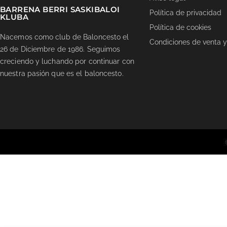
BARRENA BERRI SASKIBALOI
Política de privacidad
KLUBA
Política de cookies
Nacemos como club de Baloncesto el
Condiciones de venta y
26 de Diciembre de 1986. Seguimos
creciendo y luchando por continuar con
nuestra pasión que es el baloncesto.